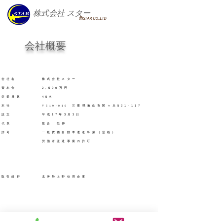
株式会社
スター
ⒸSTAR CO.,LTD
​会社概要
会社名 株式会社スター
資本金 2,500万円
従業員数 45名
本社
〒519-016
三重県亀山市関ヶ丘521-117
設立 平成17年3月3日
​代表 星合 恒伸
許可 一般貨物自動車運送事業（霊柩）
労働者派遣事業の許可
取引銀行 北伊勢上野信用金庫