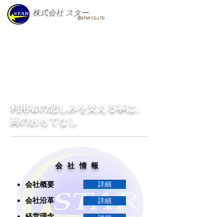
株式会社
スター
ⒸSTAR CO.,LTD
利用者の悲しみを支える事は、
高のおもてなし
会社情報
会社概要
詳細
会社沿革
詳細
経営理念